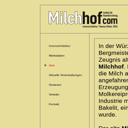
In der Wür
Innenarchitektur
Bergmeiste
Werkstätten
Zeugnis al
Milchhof
.
Idee
die Milch
Aktuelle Veranstaltungen
angefahren
Gewesen
Erzeugung 
Molkereipr
Verteiler
Industrie 
Kontakt
Bakelit, ei
wurde.