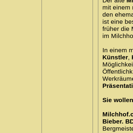
Der alte
M
mit einem
den ehema
ist eine b
früher die
im Milchho
In einem 
Künstler
,
Möglichkei
Öffentlich
Werkräumen
Präsentat
Sie wolle
Milchhof.
Bieber. B
Bergmeist